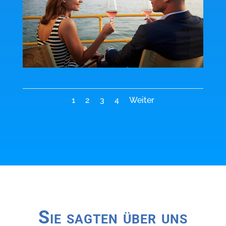
1
2
3
4
Weiter
Sie sagten über uns