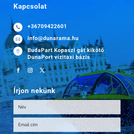
Kapcsolat
+36709422601

info@dunarama.hu

BudaPart Kopaszi gát kikötő

DunaPort vízitaxi bázis
Írjon nekünk